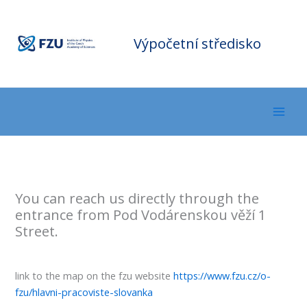
Přeskočit
F
Z
na
U
C
o
m
obsah
Výpočetní středisko
p
ut
in
g
C
e
nt
er
You can reach us directly through the
entrance from Pod Vodárenskou věží 1
Street.
link to the map on the fzu website
https://www.fzu.cz/o-
fzu/hlavni-pracoviste-slovanka